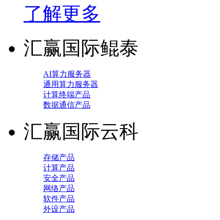
了解更多
汇赢国际鲲泰
AI算力服务器
通用算力服务器
计算终端产品
数据通信产品
汇赢国际云科
存储产品
计算产品
安全产品
网络产品
软件产品
外设产品