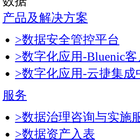
数据
产品及解决方案
>数据安全管控平台
>数字化应用-Blueni
>数字化应用-云捷集成
服务
>数据治理咨询与实施
>数据资产入表