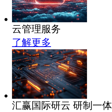
云管理服务
了解更多
汇赢国际研云 研制一