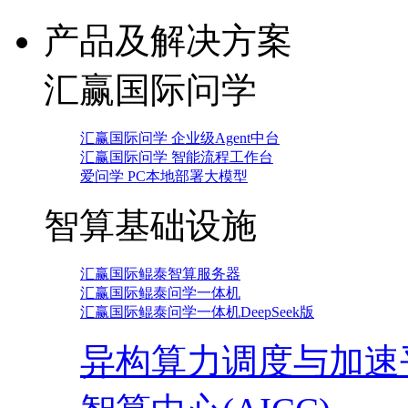
产品及解决方案
汇赢国际问学
汇赢国际问学 企业级Agent中台
汇赢国际问学 智能流程工作台
爱问学 PC本地部署大模型
智算基础设施
汇赢国际鲲泰智算服务器
汇赢国际鲲泰问学一体机
汇赢国际鲲泰问学一体机DeepSeek版
异构算力调度与加速