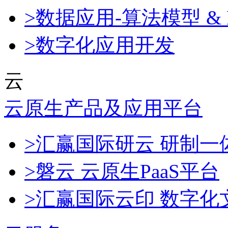
>数据应用-算法模型 & 
>数字化应用开发
云
云原生产品及应用平台
>汇赢国际研云 研制
>磐云 云原生PaaS平台
>汇赢国际云印 数字化