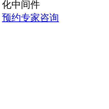
化中间件
预约专家咨询