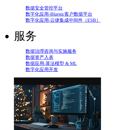
数据安全管控平台
数字化应用-Bluenic客户数据平台
数字化应用-云捷集成中间件（ESB）
服务
数据治理咨询与实施服务
数据资产入表
数据应用-算法模型 & ML
数字化应用开发