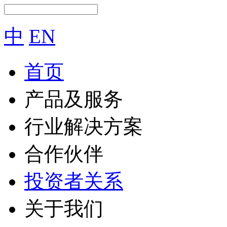
中
EN
首页
产品及服务
行业解决方案
合作伙伴
投资者关系
关于我们