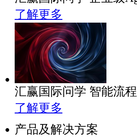
了解更多
汇赢国际问学 智能流
了解更多
产品及解决方案