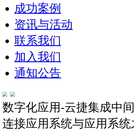
成功案例
资讯与活动
联系我们
加入我们
通知公告
数字化应用-云捷集成中间
连接应用系统与应用系统之间的