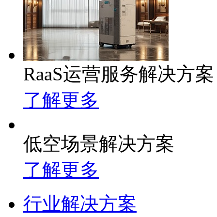
RaaS运营服务解决方案
了解更多
低空场景解决方案
了解更多
行业解决方案