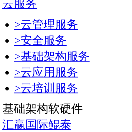
云服务
>云管理服务
>安全服务
>基础架构服务
>云应用服务
>云培训服务
基础架构软硬件
汇赢国际鲲泰