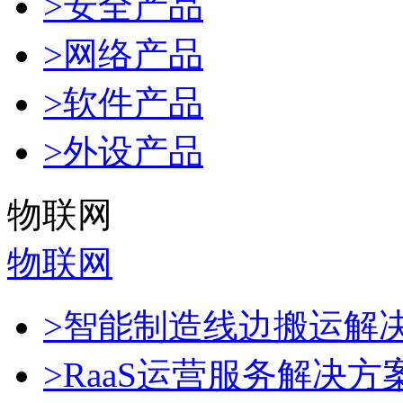
>安全产品
>网络产品
>软件产品
>外设产品
物联网
物联网
>智能制造线边搬运解
>RaaS运营服务解决方